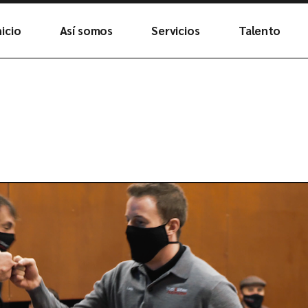
nicio
Así somos
Servicios
Talento
Futuro
Únete al equ
ADN
Plantas