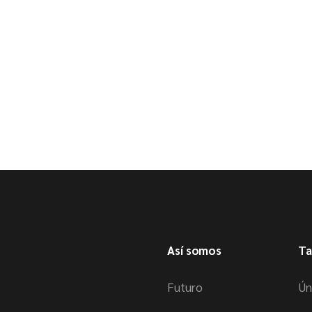
Así somos
Ta
Futuro
Ún