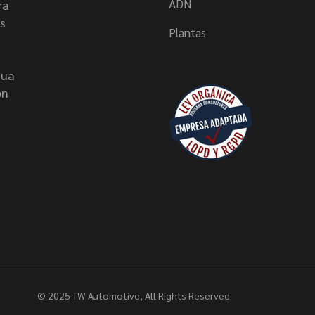
ADN
ra
s
Plantas
nua
on
© 2025
TW Automotive
, All Rights Reserved