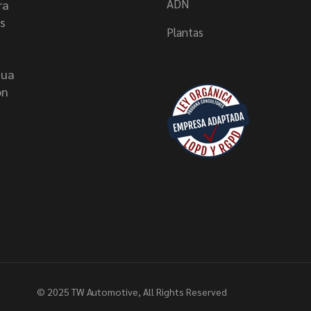
ADN
ra
s
Plantas
nua
on
© 2025
TW Automotive
, All Rights Reserved