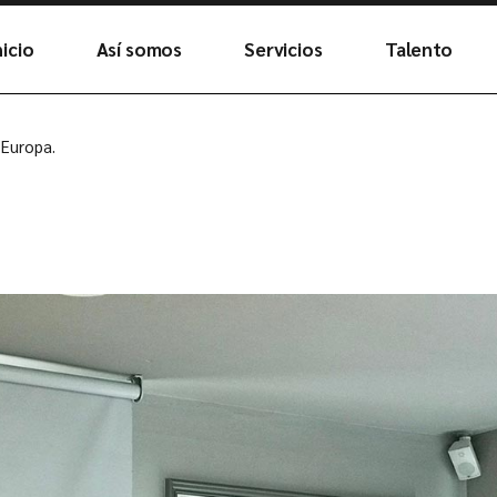
nicio
Así somos
Servicios
Talento
Futuro
Únete al equ
Europa.
ADN
Plantas