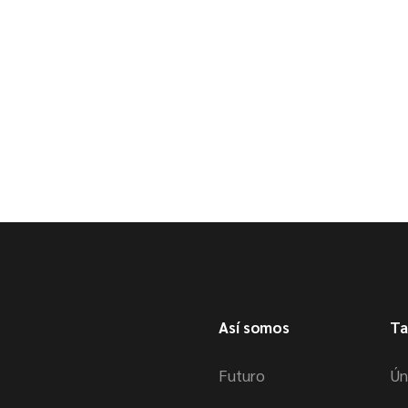
Así somos
Ta
Futuro
Ún