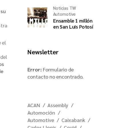
Noticias TW
 su
Automotive
Ensamble 1 millón
stra
en San Luis Potosí
 el
Newsletter
 del
os
Error:
Formulario de
de
contacto no encontrado.
ACAN
Assembly
Automoción
Automotive
Caixabank
Carlos Llonis
Covid