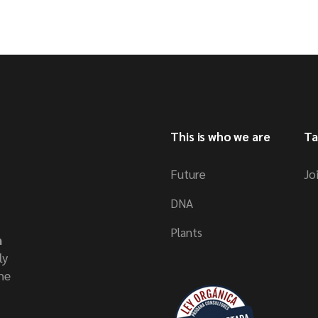
This is who we are
Ta
Future
Jo
DNA
Plants
n
ly
he