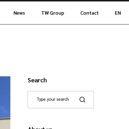
News
TW Group
Contact
EN
e team
ES
Search