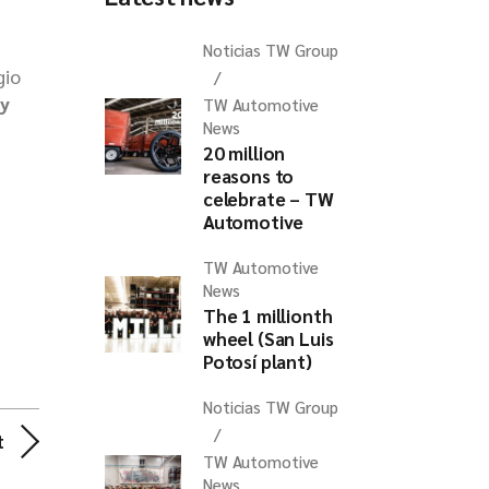
Noticias TW Group
gio
 y
TW Automotive
News
20 million
reasons to
celebrate – TW
Automotive
TW Automotive
News
The 1 millionth
wheel (San Luis
Potosí plant)
Noticias TW Group
t
TW Automotive
News